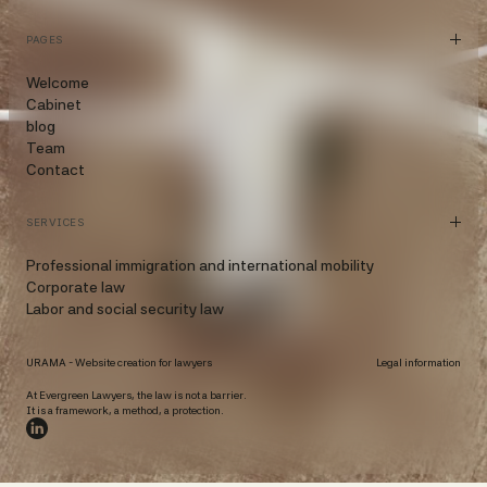
PAGES
Welcome
Cabinet
blog
Team
Contact
SERVICES
Professional immigration and international mobility
Corporate law
Labor and social security law
URAMA -
Website creation for lawyers
Legal information
At Evergreen Lawyers, the law is not a barrier.
It is a framework, a method, a protection.