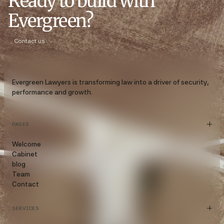
Ready to build with
Evergreen?
Contact us
Evergreen Lawyers is transforming law into a driver of security,
performance and growth.
PAGES
Welcome
Cabinet
blog
Team
Contact
SERVICES