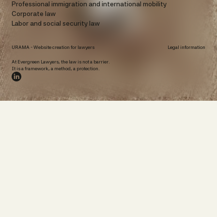
Professional immigration and international mobility
Corporate law
Labor and social security law
URAMA -
Website creation for lawyers
Legal information
At Evergreen Lawyers, the law is not a barrier.
It is a framework, a method, a protection.