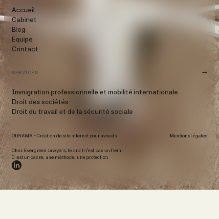
Accueil
Cabinet
Blog
Equipe
Contact
SERVICES
Immigration professionnelle et mobilité internationale
Droit des sociétés
Droit du travail et de la sécurité sociale
OURAMA -
Création de site internet pour avocats
Mentions légales
Chez Evergreen Lawyers, le droit n’est pas un frein.
Il est un cadre, une méthode, une protection.