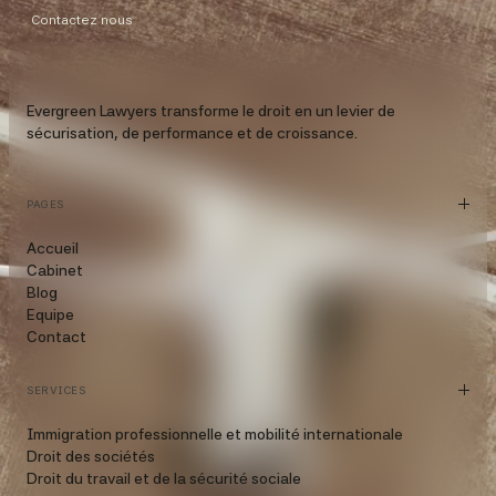
Contactez nous
Evergreen Lawyers transforme le droit en un levier de
sécurisation, de performance et de croissance.
PAGES
Accueil
Cabinet
Blog
Equipe
Contact
SERVICES
Immigration professionnelle et mobilité internationale
Droit des sociétés
Droit du travail et de la sécurité sociale