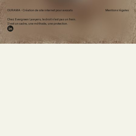
OURAMA -
Création de site internet pour avocats
Mentions légales
Chez Evergreen Lawyers, le droit n’est pas un frein.
Il est un cadre, une méthode, une protection.